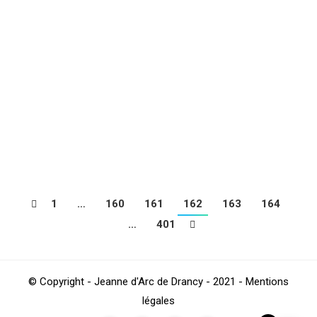
PÔLE COMPÉTITION VÉTÉRANS +45 ANS (Hocine
LALLEM) :AMICALE FC 0 – 1 JA DRANCY
(Championnat) But de Christian PRONZOLA SENIORS
A NATIONAL (Malik HEBBAR / Yannick FLOCH) : SAINT
MAUR LUSTANOS 1 – 0 JA DRANCY (Coupe de
FRANCE) SENIORS B REGIONAL 2 (Marc JULIEN/Ralph
NONCENT) : JA DRANCY 1 – 1 ADAMOIS T.A.B 6 – 7…
1
…
160
161
162
163
164
…
401
© Copyright - Jeanne d'Arc de Drancy - 2021 - Mentions
légales