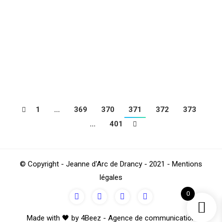
France de Natation Synchronisée à Bourg en
Bresse, les 3, 4 et 5 juillet Pour cette premiere
compétition au niveau nationale, la JAD termine
23eme avec 62.200 points lors de l’épreuve Highlight
(qualifiées…
1
…
369
370
371
372
373
…
401
© Copyright - Jeanne d'Arc de Drancy - 2021 - Mentions
légales
0
Made with 🖤 by 4Beez - Agence de communication