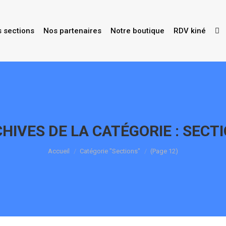
s sections
Nos partenaires
Notre boutique
RDV kiné
HIVES DE LA CATÉGORIE :
SECT
Vous êtes ici :
Accueil
Catégorie "Sections"
(Page 12)