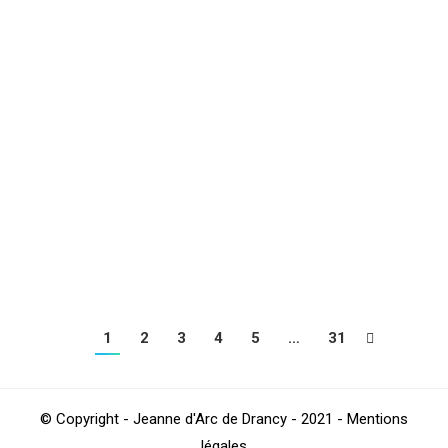
N3 : Une seconde période à bonifier !
Club
,
Football
,
Sections
Par
4Beez
novembre 27, 2023
Pour son premier choc face à un des deux leaders de
cette poule G qui seront rencontrés deux semaines
consécutivement, la JAD a arraché un précieux point
face à l’US Chantilly en toute fin de match (1-1), dans
une confrontation qui n’avait pas démarré de la
meilleure des manières pour nos joueurs. Lorsque
l’on…
1
2
3
4
5
…
31
© Copyright - Jeanne d'Arc de Drancy - 2021 - Mentions
légales