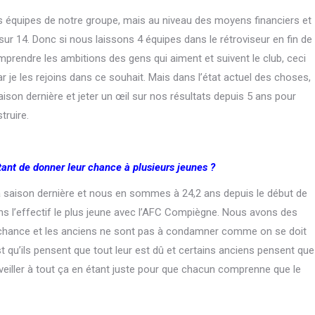
s équipes de notre groupe, mais au niveau des moyens financiers et
 14. Donc si nous laissons 4 équipes dans le rétroviseur en fin de
prendre les ambitions des gens qui aiment et suivent le club, ceci
ar je les rejoins dans ce souhait. Mais dans l’état actuel des choses,
ison dernière et jeter un œil sur nos résultats depuis 5 ans pour
truire.
nt de donner leur chance à plusieurs jeunes ?
 saison dernière et nous en sommes à 24,2 ans depuis le début de
ons l’effectif le plus jeune avec l’AFC Compiègne. Nous avons des
ur chance et les anciens ne sont pas à condamner comme on se doit
est qu’ils pensent que tout leur est dû et certains anciens pensent que
veiller à tout ça en étant juste pour que chacun comprenne que le