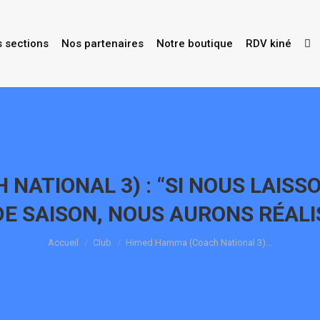
s sections
Nos partenaires
Notre boutique
RDV kiné
NATIONAL 3) : “SI NOUS LAISSO
DE SAISON, NOUS AURONS RÉAL
Vous êtes ici :
Accueil
Club
Himed Hamma (Coach National 3)…