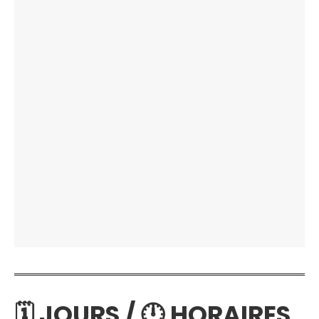
🗓 JOURS / 🕛 HORAIRES