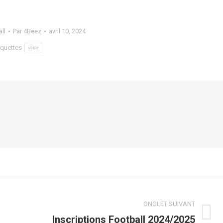
ll
Par
4Beez
avril 10, 2024
iquettes
slide
ONGLET SUIVANT
Inscriptions Football 2024/2025
Onglet