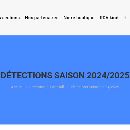
s sections
Nos partenaires
Notre boutique
RDV kiné
DÉTECTIONS SAISON 2024/2025
Vous êtes ici :
Accueil
Sections
Football
Détections Saison 2024/2025