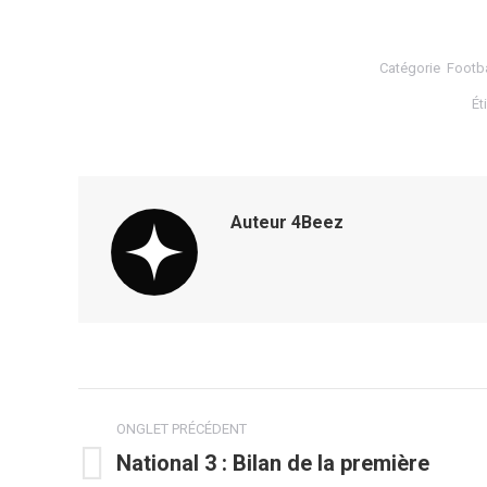
Catégorie
Footba
Ét
Auteur
4Beez
Navigation
ONGLET PRÉCÉDENT
de
National 3 : Bilan de la première
Onglet