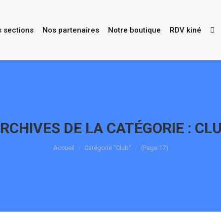
s sections
Nos partenaires
Notre boutique
RDV kiné
RCHIVES DE LA CATÉGORIE :
CL
Vous êtes ici :
Accueil
Catégorie "Club"
(Page 17)