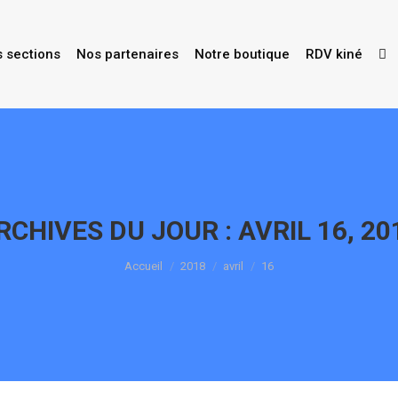
s sections
Nos partenaires
Notre boutique
RDV kiné
RCHIVES DU JOUR :
AVRIL 16, 20
Vous êtes ici :
Accueil
2018
avril
16