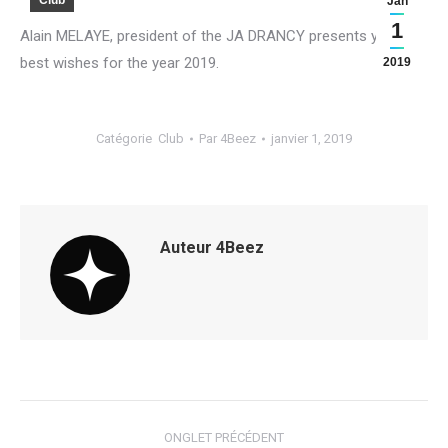
Club
Jan
1
Alain MELAYE, president of the JA DRANCY presents you his
best wishes for the year 2019.
2019
Catégorie
Club
Par
4Beez
janvier 1, 2019
Auteur
4Beez
Navigation
ONGLET PRÉCÉDENT