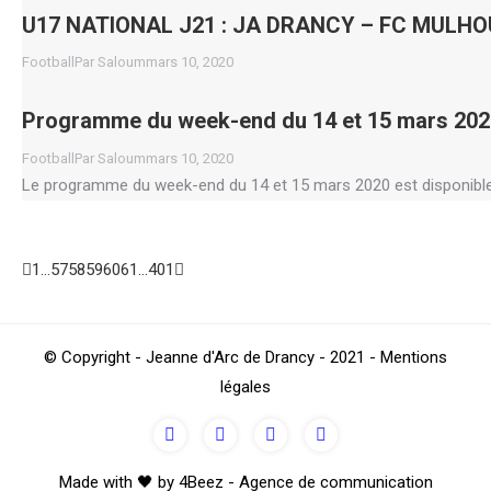
U17 NATIONAL J21 : JA DRANCY – FC MULH
Football
Par
Saloum
mars 10, 2020
Programme du week-end du 14 et 15 mars 202
Football
Par
Saloum
mars 10, 2020
Le programme du week-end du 14 et 15 mars 2020 est disponible
1
…
57
58
59
60
61
…
401
Go
© Copyright - Jeanne d'Arc de Drancy - 2021 - Mentions
to
légales
Top
Made with 🖤 by 4Beez - Agence de communication