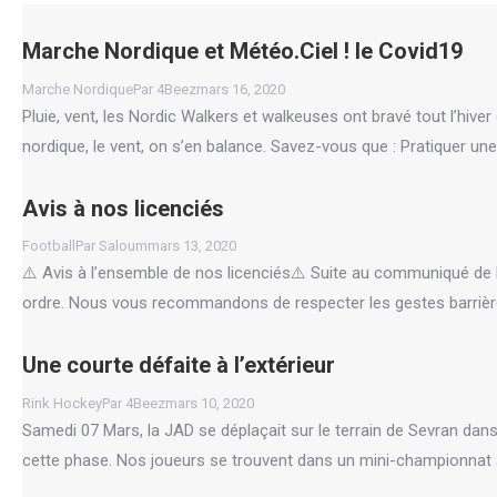
Marche Nordique et Météo.Ciel ! le Covid19
Marche Nordique
Par
4Beez
mars 16, 2020
Pluie, vent, les Nordic Walkers et walkeuses ont bravé tout l’hiver
nordique, le vent, on s’en balance. Savez-vous que : Pratiquer une
Avis à nos licenciés
Football
Par
Saloum
mars 13, 2020
⚠️ Avis à l’ensemble de nos licenciés⚠️ Suite au communiqué de 
ordre. Nous vous recommandons de respecter les gestes barrière 
Une courte défaite à l’extérieur
Rink Hockey
Par
4Beez
mars 10, 2020
Samedi 07 Mars, la JAD se déplaçait sur le terrain de Sevran dan
cette phase. Nos joueurs se trouvent dans un mini-championnat 