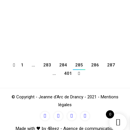
Marche Nordique
,
Sections
Par
4Beez
décembre 19, 2016
Les Nordic walkers de la JAD souhaitent à tous de
très belles et joyeuses fêtes de fin d’année, un
moment de répis et de bonheur à ceux qui sont
touchés par la maladie.
1
…
283
284
285
286
287
…
401
© Copyright - Jeanne d'Arc de Drancy - 2021 - Mentions
légales
0
Made with 🖤 by 4Beez - Agence de communication