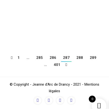
Geneviève des Bois
Loisirs
,
Sections
Par
4Beez
décembre 6, 2016
Découvrez, en diaporama, la sortie de la section
Loisirs au Cimetière Russe de Sainte-Geneviève des
Bois : russe hugo ss (1) (1)
1
…
285
286
287
288
289
…
401
© Copyright - Jeanne d'Arc de Drancy - 2021 - Mentions
légales
0