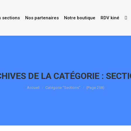
s sections
Nos partenaires
Notre boutique
RDV kiné
HIVES DE LA CATÉGORIE :
SECT
Vous êtes ici :
Accueil
Catégorie "Sections"
(Page 258)