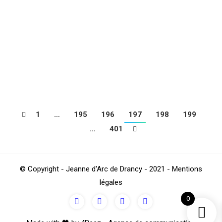
05 et 06 mai
Football
,
Sections
Par
4Beez
mai 2, 2018
Découvrez le programme de toutes les équipes de la
JA DRANCY pour le week-end du 05 et 06 mai 2018,
en cliquant sur celui-ci : DOM EXT 05 06 MAI
1
…
195
196
197
198
199
…
401
© Copyright - Jeanne d'Arc de Drancy - 2021 - Mentions
légales
0