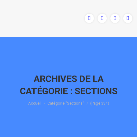
ARCHIVES DE LA
CATÉGORIE :
SECTIONS
Vous êtes ici :
Accueil
Catégorie "Sections"
(Page 334)