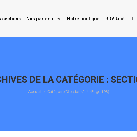
s sections
Nos partenaires
Notre boutique
RDV kiné
HIVES DE LA CATÉGORIE :
SECT
Vous êtes ici :
Accueil
Catégorie "Sections"
(Page 198)