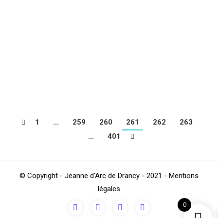
Jean-Philippe MATETA, joueur de la JA DRANCY de
U15 à U17 vient de fêter sa 1ère titularisation en LIGUE
1 ce dimanche 23 avril face à l’AS MONACO à
l’occasion du choc de la 34ème journée de
championnat de LIGUE 1. Remplacé à la 72ème minute
de la rencontre, Jean Philippe n’a pu éviter la défaite…
1
…
259
260
261
262
263
…
401
© Copyright - Jeanne d'Arc de Drancy - 2021 - Mentions
légales
0