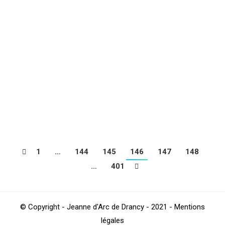
NATIONAL J20 : Les Résultats
Football
,
Sections
Par
4Beez
février 4, 2019
NATIONAL J20 : Classement
Football
,
Sections
Par
4Beez
février 4, 2019
1
…
144
145
146
147
148
…
401
© Copyright - Jeanne d'Arc de Drancy - 2021 - Mentions
légales