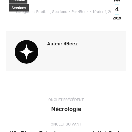
Football
Fév
4
Sections
Categories:
Football
,
Sections
Par
4Beez
février 4, 2019
2019
Auteur
4Beez
Navigation
ONGLET PRÉCÉDENT
de
Nécrologie
Onglet
précédent
commentaire
ONGLET SUIVANT