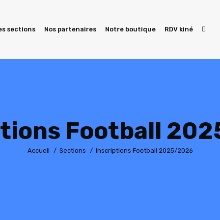
es sections
Nos partenaires
Notre boutique
RDV kiné
ptions Football 20
Vous êtes ici :
Accueil
Sections
Inscriptions Football 2025/2026