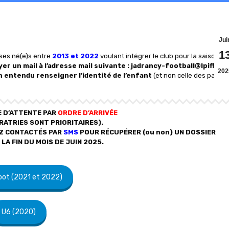
Jui
1
ses né(e)s entre
2013 et 2022
voulant intégrer le club pour la saison
er un mail à l’adresse mail suivante : jadrancy-football@lpiff.fr
).
202
n entendu renseigner l’identité de l’enfant
(et non celle des parent
E D’ATTENTE PAR
ORDRE D’ARRIVÉE
RATRIES SONT PRIORITAIRES).
EZ CONTACTÉS PAR
SMS
POUR RÉCUPÉRER (ou non) UN DOSSIER
 LA FIN DU MOIS DE JUIN 2025.
oot (2021 et 2022)
U6 (2020)