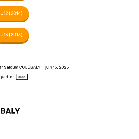
U12 (2014)
U13 (2013)
ar
Saloum COULIBALY
juin 13, 2025
iquettes
slide
IBALY