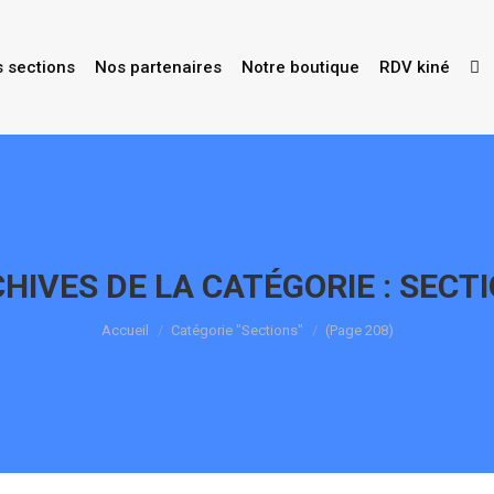
s sections
Nos partenaires
Notre boutique
RDV kiné
HIVES DE LA CATÉGORIE :
SECT
Vous êtes ici :
Accueil
Catégorie "Sections"
(Page 208)