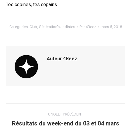
Tes copines, tes copains
Categories:
Club
,
Génération's Jadistes
Par
4Beez
mars 5, 2018
Auteur
4Beez
Navigation
ONGLET PRÉCÉDENT
de
Résultats du week-end du 03 et 04 mars
Onglet
précédent