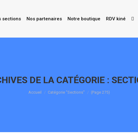
s sections
Nos partenaires
Notre boutique
RDV kiné
HIVES DE LA CATÉGORIE :
SECT
Vous êtes ici :
Accueil
Catégorie "Sections"
(Page 275)