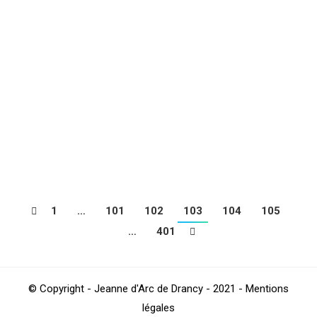
MARCHE NORDIQUE : Rando régionale
en vallée de Chevreuse
Marche Nordique
Par
Saloum
juin 7, 2019
NATATION : Gala de natation artistique
dimanche 16 juin 2019
Natation
Par
Saloum
juin 7, 2019
1
…
101
102
103
104
105
…
401
© Copyright - Jeanne d'Arc de Drancy - 2021 - Mentions
légales