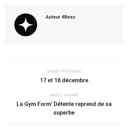
Auteur
4Beez
Navigation
ONGLET PRÉCÉDENT
de
17 et 18 décembre
Onglet
précédent
commentaire
ONGLET SUIVANT
La Gym Form’ Détente reprend de sa
Onglet
superbe
suivant