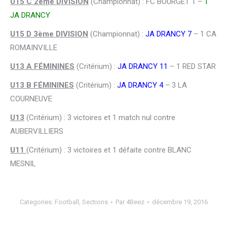
U15 C 2ème DIVISION
(Championnat) : FC BOURGET 1 –
1
JA DRANCY
U15 D 3ème DIVISION
(Championnat) :
JA DRANCY 7
– 1 CA
ROMAINVILLE
U13 A FÉMININES
(Critérium) :
JA DRANCY 11
– 1 RED STAR
U13 B FÉMININES
(Critérium) :
JA DRANCY 4
– 3 LA
COURNEUVE
U13
(Critérium) : 3 victoires et 1 match nul contre
AUBERVILLIERS
U11
(Critérium) : 3 victoires et 1 défaite contre BLANC
MESNIL
Categories:
Football
,
Sections
Par
4Beez
décembre 19, 2016