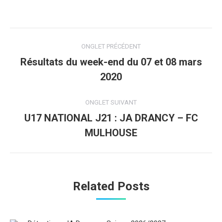
Navigation
ONGLET PRÉCÉDENT
de
Résultats du week-end du 07 et 08 mars
Onglet
2020
commentaire
précédent
ONGLET SUIVANT
U17 NATIONAL J21 : JA DRANCY – FC
Onglet
MULHOUSE
suivant
Related Posts