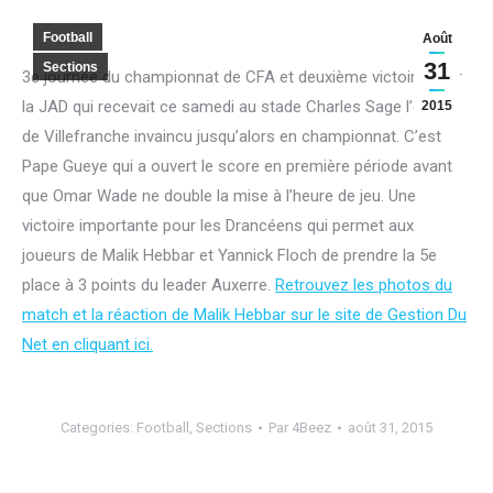
Football
Août
31
Sections
3e journée du championnat de CFA et deuxième victoire pour
la JAD qui recevait ce samedi au stade Charles Sage l’équipe
2015
de Villefranche invaincu jusqu’alors en championnat. C’est
Pape Gueye qui a ouvert le score en première période avant
que Omar Wade ne double la mise à l’heure de jeu. Une
victoire importante pour les Drancéens qui permet aux
joueurs de Malik Hebbar et Yannick Floch de prendre la 5e
place à 3 points du leader Auxerre.
Retrouvez les photos du
match et la réaction de Malik Hebbar sur le site de Gestion Du
Net en cliquant ici.
Categories:
Football
,
Sections
Par
4Beez
août 31, 2015