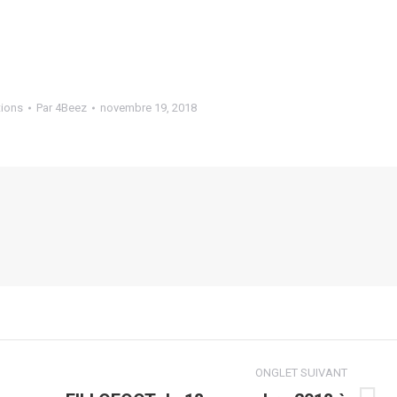
ions
Par
4Beez
novembre 19, 2018
ONGLET SUIVANT