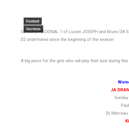
Football
Sections
SENIORS REGIONAL 1 of Lucien JOSEPH and Bruno DA SILV
D2 undefeated since the beginning of the season.
A big piece for the girls who will play their luck during thi
Wome
JA DRAN
Sunday
Pau
26 Marceau
K