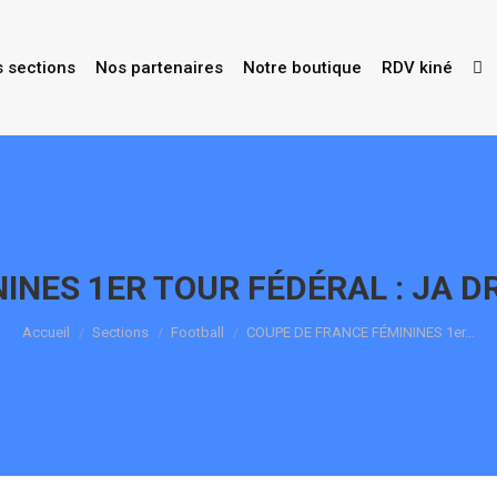
s sections
Nos partenaires
Notre boutique
RDV kiné
INES 1ER TOUR FÉDÉRAL : JA D
Vous êtes ici :
Accueil
Sections
Football
COUPE DE FRANCE FÉMININES 1er…