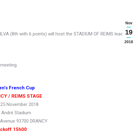
Nov
19
A (8th with 6 points) will host the STADIUM OF REIMS leader of
2018
s meeting.
n’s French Cup
CY / REIMS STAGE
 25 November 2018
l André Stadium
 Avenue 93700 DRANCY
ickoff 15h00