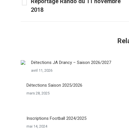
de
Reportage Rando du 11 novembre
Onglet
2018
commentaire
précédent
Rel
Détections JA Drancy – Saison 2026/2027
avril 11, 2026
Détections Saison 2025/2026
mars 28, 2025
Inscriptions Football 2024/2025
mai 14, 2024