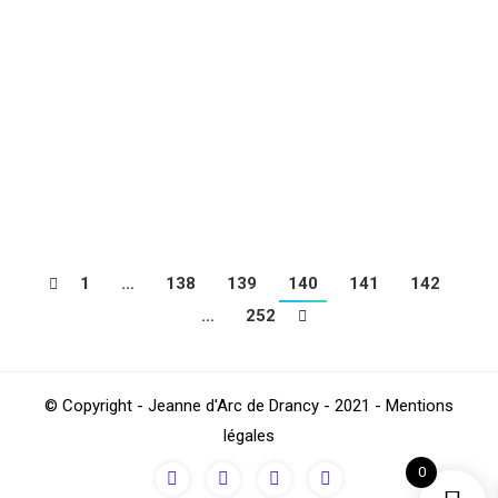
Les VÉTÉRANS +45 ANS enchainent, succès de la
NATIONAL 2 en terre essonnienne, la réserve concède
le nul à domicile, qualification des seniors FÉMININES
REGIONAL 2 en coupe du 93, défaite des 19 ans
REGIONAL 3, des 19 ans FÉMININES À 7 et des 17 ans
REGIONAL 2. Élimination des 15 ans REGIONAL 1 en…
1
…
138
139
140
141
142
…
252
© Copyright - Jeanne d'Arc de Drancy - 2021 - Mentions
légales
0