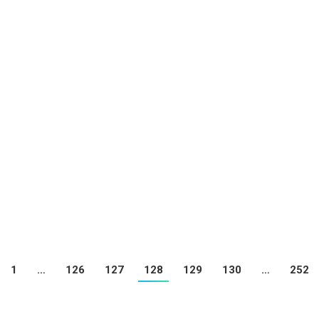
 U12 / U13
ins de la ville pour les licenciés de la JEANNE D’ARC DE DRANCY de U1
) : Mardi 04 septembre 2018 17h45 > 19h15 Stade…
U15 D4. Voici ci-dessous les dates de reprise pour les U15 : – U15 D
né Dewerpe, Rue Sacco et Vanzetti 93700 DRANCY – U15 D4 
1
…
126
127
128
129
130
…
252