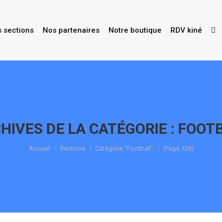
s sections
Nos partenaires
Notre boutique
RDV kiné
HIVES DE LA CATÉGORIE :
FOOT
Vous êtes ici :
Accueil
Sections
Catégorie "Football"
(Page 128)