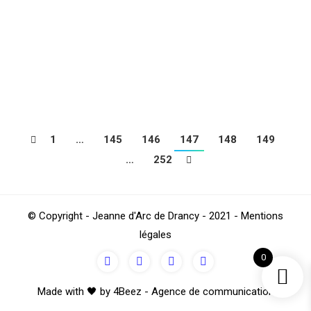
tenteront de remonter la pente à l’occasion de la
réception de BRETIGNY, 9ème du classement chez qui
les drancéens n’avaient pu obtenir mieux qu’un match
nul à l’aller (1-1). Championnat…
1
…
145
146
147
148
149
…
252
© Copyright - Jeanne d'Arc de Drancy - 2021 - Mentions
légales
0
Made with 🖤 by 4Beez - Agence de communication