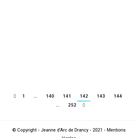
Football
,
Sections
Par
4Beez
mars 26, 2018
Les VÉTÉRANS +45 ANS poursuivent leur série, la
NATIONAL 2 obtient le nul à l’extérieur, la réserve
concède le nul à domicile, les seniors féminines
concèdent leur 1er revers de la saison, défaite des 19
ans NATIONAUX et des 19 ans REGIONAL 3 à
l’extérieur, Match nul des 17 ans NATIONAUX, défaite
des 17 ans…
1
…
140
141
142
143
144
…
252
© Copyright - Jeanne d'Arc de Drancy - 2021 - Mentions