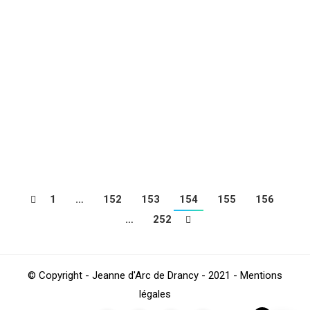
La réserve s’incline à l’extérieur, match nul pour les 19
ans NATIONAUX, victoire des 19 ans REGIONAL 3 à
domicile, week-end à oublier pour la catégorie U17,
victoire des 16 ans féminines à 11 à l’extérieur, match
nul des 16 ans féminines à 7 également à l’extérieur.
Week-end mitigé en préformation. Qualification des 13
ans…
1
…
152
153
154
155
156
…
252
© Copyright - Jeanne d'Arc de Drancy - 2021 - Mentions
légales