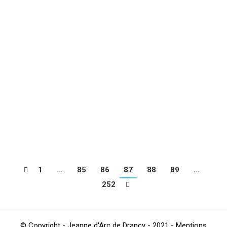
faveur de notre club partenaire l’AS
SAINT-ÉTIENNE
Football
Par
4Beez
avril 4, 2019
Alpha SISSOKO, joueur au sein des équipes de jeunes
de la JA DRANCY en U16 lors de la saison 2012/2013,
auparavant au RED STAR FC, au FCM AUBERVILLIERS
et au club de l’AS LA COURNEUVE, et actuellement au
CLERMONT FOOT 53 (LIGUE 2) vient de parapher un
contrat professionnel de 3 saisons en faveur de…
1
…
85
86
87
88
89
…
252
© Copyright - Jeanne d'Arc de Drancy - 2021 - Mentions