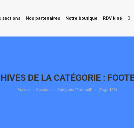
s sections
Nos partenaires
Notre boutique
RDV kiné
HIVES DE LA CATÉGORIE :
FOOT
Vous êtes ici :
Accueil
Sections
Catégorie "Football"
(Page 167)