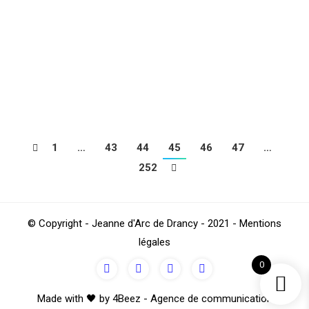
LEMAITRE et Mohamed CISSOKO. Les drancéens se
maintiennent tout de même hors de la zone de
relégation malgré ce revers. Prochain match de
championnat samedi 25 janvier 2020 à 18h00 au stade
Charles SAGE face…
1
…
43
44
45
46
47
…
252
© Copyright - Jeanne d'Arc de Drancy - 2021 - Mentions
légales
0
Made with 🖤 by 4Beez - Agence de communication