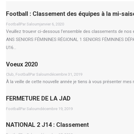
Football : Classement des équipes à la mi-sai
Football
Par
Saloum
janvier 6, 2020
Veuillez trouevr ci-dessous l’ensemble des classements de n
ANS SENIORS FÉMININES RÉGIONAL 1 SENIORS FÉMININES D
U16…
Voeux 2020
Club
,
Football
Par
Saloum
décembre 31, 2019
À la veille de cette nouvelle année je tiens à vous présenter mes
FERMETURE DE LA JAD
Football
Par
Saloum
décembre 19, 2019
NATIONAL 2 J14 : Classement