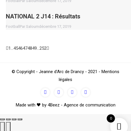
Football
Par
Saloum
décembre 17, 2019
NATIONAL 2 J14 : Résultats
Football
Par
Saloum
décembre 17, 2019
1
…
45
46
47
48
49
…
252
Go
© Copyright - Jeanne d'Arc de Drancy - 2021 - Mentions
to
légales
Top
Made with 🖤 by 4Beez - Agence de communication
0