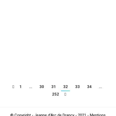
Les supers rencontres footballistiques
reprennent en force !
Football
Par
TestJAD
juillet 23, 2021
Venez, pratiquez et amusez-vous !
Football
Par
TestJAD
juillet 19, 2021
1
…
30
31
32
33
34
…
252
© Copyright - Jeanne d'Arc de Drancy - 2021 - Mentions