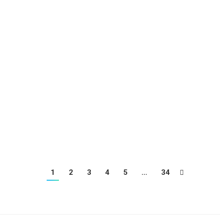
 JAD…
AD…
1
2
3
4
5
…
34