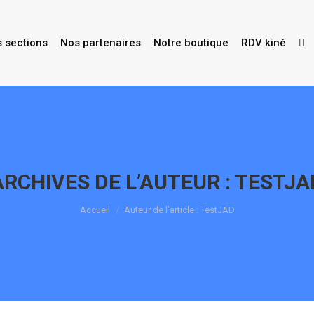
s sections
Nos partenaires
Notre boutique
RDV kiné
ARCHIVES DE L’AUTEUR :
TESTJA
Vous êtes ici :
Accueil
Auteur de l’article : TestJAD