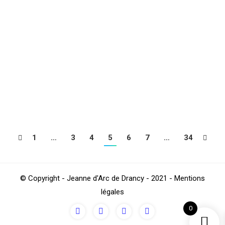
Votre tableaux du week-end
Football
Par
TestJAD
juin 13, 2022
La chorale de la JAD sera bientôt sur
scène à nouveau !
Chorale
Par
TestJAD
juin 6, 2022
1
…
3
4
5
6
7
…
34
© Copyright - Jeanne d'Arc de Drancy - 2021 - Mentions
légales
0