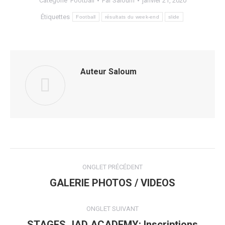
Catégorie
Football
Par
Saloum
janvier 21, 2020
Étiquettes
Football
résultats du week-end
slide
Auteur
Saloum
Navigation
ONGLET PRÉCÉDENT
de
GALERIE PHOTOS / VIDEOS
Onglet
précédent
commentaire
ONGLET SUIVANT
STAGES JAD ACADEMY: Inscriptions