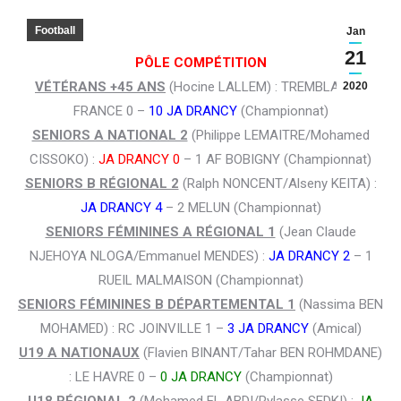
Football
Jan
21
PÔLE COMPÉTITION
VÉTÉRANS +45 ANS
(Hocine LALLEM) : TREMBLAY EN
2020
FRANCE 0 –
10 JA DRANCY
(Championnat)
SENIORS A NATIONAL 2
(Philippe LEMAITRE/Mohamed
CISSOKO) :
JA DRANCY 0
– 1 AF BOBIGNY (Championnat)
SENIORS B RÉGIONAL 2
(Ralph NONCENT/Alseny KEITA) :
JA DRANCY 4
– 2 MELUN (Championnat)
SENIORS FÉMININES A RÉGIONAL 1
(Jean Claude
NJEHOYA NLOGA/Emmanuel MENDES) :
JA DRANCY 2
– 1
RUEIL MALMAISON (Championnat)
SENIORS FÉMININES B DÉPARTEMENTAL 1
(Nassima BEN
MOHAMED) : RC JOINVILLE 1 –
3 JA DRANCY
(Amical)
U19 A NATIONAUX
(Flavien BINANT/Tahar BEN ROHMDANE)
: LE HAVRE 0 –
0 JA DRANCY
(Championnat)