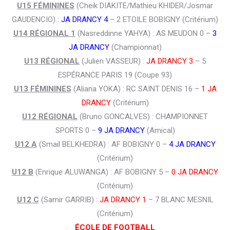
U15 FÉMININES
(Cheik DIAKITE/Mathieu KHIDER/Josmar
GAUDENCIO) :
JA DRANCY 4
– 2 ETOILE BOBIGNY (Critérium)
U14 RÉGIONAL 1
(Nasreddinne YAHYA) : AS MEUDON 0 –
3
JA DRANCY
(Championnat)
U13 RÉGIONAL
(Julien VASSEUR) :
JA DRANCY 3
– 5
ESPÉRANCE PARIS 19 (Coupe 93)
U13 FÉMININES
(Aliana YOKA) : RC SAINT DENIS 16 –
1 JA
DRANCY
(Critérium)
U12 RÉGIONAL
(Bruno GONCALVES) : CHAMPIONNET
SPORTS 0 –
9 JA DRANCY
(Amical)
U12 A
(Smail BELKHEDRA) : AF BOBIGNY 0 –
4 JA DRANCY
(Critérium)
U12 B
(Enrique ALUWANGA) : AF BOBIGNY 5 –
0 JA DRANCY
(Critérium)
U12 C
(Samir GARRIB) :
JA DRANCY 1
– 7 BLANC MESNIL
(Critérium)
ÉCOLE DE FOOTBALL