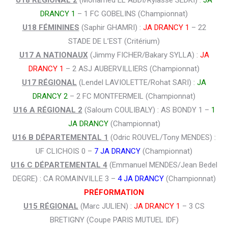
U18 RÉGIONAL 2
(Mohamed EL ABDI/Rylasse SEDKI) :
JA
DRANCY 1
– 1 FC GOBELINS (Championnat)
U18 FÉMININES
(Saphir GHAMRI) :
JA DRANCY 1
– 22
STADE DE L’EST (Critérium)
U17 A NATIONAUX
(Jimmy FICHER/Bakary SYLLA) :
JA
DRANCY 1
– 2 ASJ AUBERVILLIERS (Championnat)
U17 RÉGIONAL
(Lendel LAVIOLETTE/Rohat SARI) :
JA
DRANCY 2
– 2 FC MONTFERMEIL (Championnat)
U16 A RÉGIONAL 2
(Saloum COULIBALY) : AS BONDY 1 –
1
JA DRANCY
(Championnat)
U16 B DÉPARTEMENTAL 1
(Odric ROUVEL/Tony MENDES) :
UF CLICHOIS 0 –
7 JA DRANCY
(Championnat)
U16 C DÉPARTEMENTAL 4
(Emmanuel MENDES/Jean Bedel
DEGRE) : CA ROMAINVILLE 3 –
4 JA DRANCY
(Championnat)
PRÉFORMATION
U15 RÉGIONAL
(Marc JULIEN) :
JA DRANCY 1
– 3 CS
BRETIGNY (Coupe PARIS MUTUEL IDF)