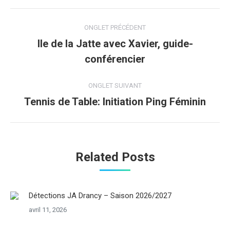
Navigation
ONGLET PRÉCÉDENT
de
Ile de la Jatte avec Xavier, guide-
Onglet
conférencier
commentaire
précédent
ONGLET SUIVANT
Tennis de Table: Initiation Ping Féminin
Onglet
suivant
Related Posts
Détections JA Drancy – Saison 2026/2027
avril 11, 2026