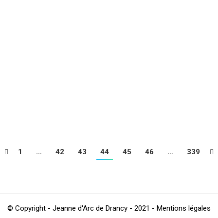
x Interclubs Toutes Catégories en bassin de 25m, samedi 5 et diman
ccueillera les clubs de Gagny, Montreuil et Neuilly Plaisance. 6 éq
’AS SAINT ETIENNE pour 2 saisons supplémentaire
1
…
42
43
44
45
46
…
339
© Copyright - Jeanne d'Arc de Drancy - 2021 - Mentions légales