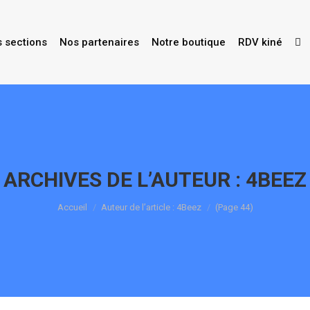
s sections
Nos partenaires
Notre boutique
RDV kiné
ARCHIVES DE L’AUTEUR :
4BEEZ
Vous êtes ici :
Accueil
Auteur de l’article : 4Beez
(Page 44)