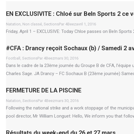
EN EXCLUSIVITE : Chloé sur BeIn Sports 2 ce 
Natation
,
Non classé
,
Sections
Par
4Beez
avril 1, 2016
Friday, April 1 – EXCLUSIVE: Today Chloe passes on BeIn Sports 2.
#CFA : Drancy reçoit Sochaux (b) / Samedi 2 av
Football
,
Sections
Par
4Beez
mars 30, 2016
Dans le cadre de la 23ème journée du Groupe B de CFA, l’équipe u
Charles Sage. JA Drancy – FC Sochaux B (23ème journée) Samedi
FERMETURE DE LA PISCINE
Natation
,
Sections
Par
4Beez
mars 30, 2016
Following the national strike and a work stoppage of the municipal
pool director, Mr William Longuet: Hello, We inform you that follo
Résultats du week-end du 26 et 27 mars