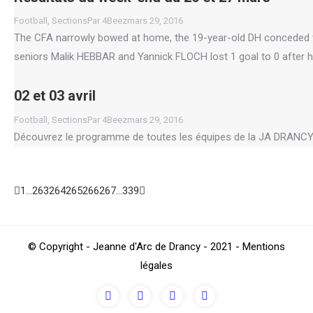
Football
,
Sections
Par
4Beez
mars 29, 2016
The CFA narrowly bowed at home, the 19-year-old DH conceded th
seniors Malik HEBBAR and Yannick FLOCH lost 1 goal to 0 after h
02 et 03 avril
Football
,
Sections
Par
4Beez
mars 29, 2016
Découvrez le programme de toutes les équipes de la JA DRANCY pou
1
…
263
264
265
266
267
…
339
Go
© Copyright - Jeanne d'Arc de Drancy - 2021 - Mentions
to
légales
Top