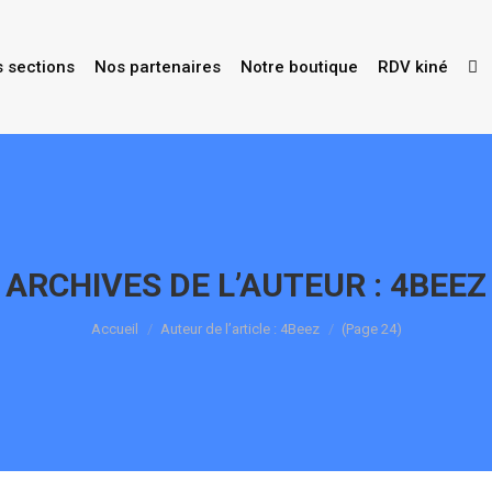
s sections
Nos partenaires
Notre boutique
RDV kiné
ARCHIVES DE L’AUTEUR :
4BEEZ
Vous êtes ici :
Accueil
Auteur de l’article : 4Beez
(Page 24)