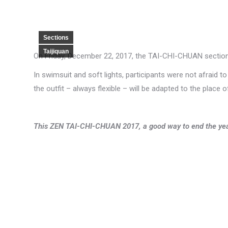
Sections
Taijiquan
On Friday, December 22, 2017, the TAI-CHI-CHUAN section 
In swimsuit and soft lights, participants were not afraid to 
the outfit – always flexible – will be adapted to the place o
This ZEN TAI-CHI-CHUAN 2017, a good way to end the year t