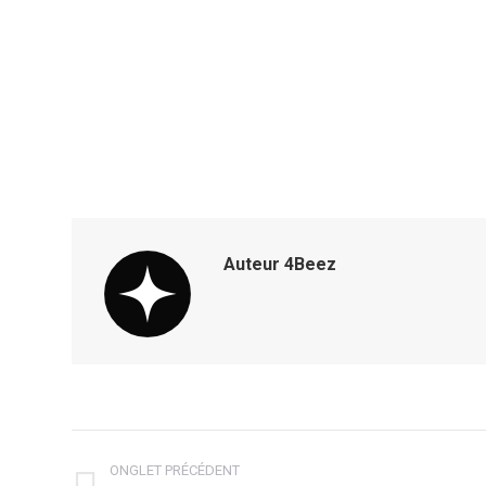
Auteur
4Beez
Navigation
ONGLET PRÉCÉDENT