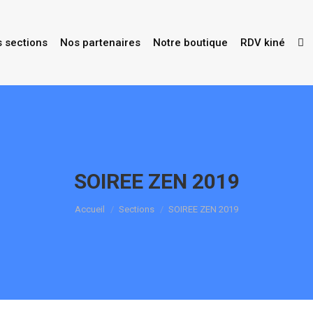
s sections
Nos partenaires
Notre boutique
RDV kiné
SOIREE ZEN 2019
Vous êtes ici :
Accueil
Sections
SOIREE ZEN 2019