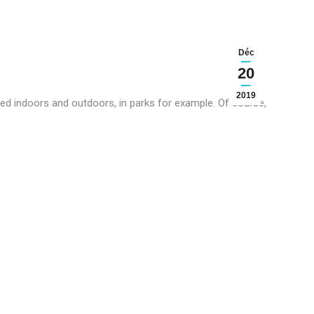
Déc
20
2019
ced indoors and outdoors, in parks for example.
Of course,