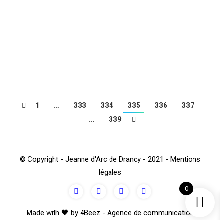
menait face à Fleury dès la 6e minute de jeu grâce à
un but de Rudy Mpassi, mais Fleury en égalisant avant
la pause par Milko Slijepcevic puis en inscrivant deux
buts en seconde période par Yannick Passape et
Jonathan Ribadeira s’impose finalement sur le score…
1
…
333
334
335
336
337
…
339
© Copyright - Jeanne d'Arc de Drancy - 2021 - Mentions
légales
0
Made with 🖤 by 4Beez - Agence de communication