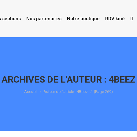
s sections
Nos partenaires
Notre boutique
RDV kiné
ARCHIVES DE L’AUTEUR :
4BEEZ
Vous êtes ici :
Accueil
Auteur de l’article : 4Beez
(Page 269)