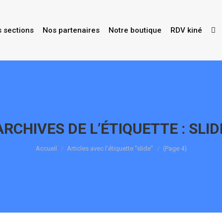
s sections
Nos partenaires
Notre boutique
RDV kiné
ARCHIVES DE L’ÉTIQUETTE :
SLID
Vous êtes ici :
Accueil
Articles avec l’étiquette "slide"
(Page 4)